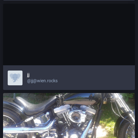
jj
@jj@wien.rocks