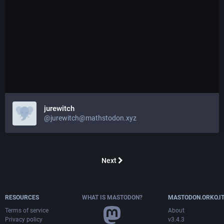
jurewitch
@jurewitch@mathstodon.xyz
Next
RESOURCES
WHAT IS MASTODON?
MASTODON.ORKO.I
Terms of service
About
Privacy policy
v3.4.3