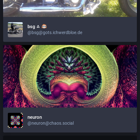
bsg ⁂
@bsg@gots.ichwerdbloe.de
neuron
@neuron@chaos.social