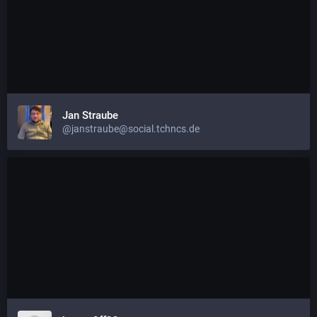
Jan Straube
@janstraube@social.tchncs.de