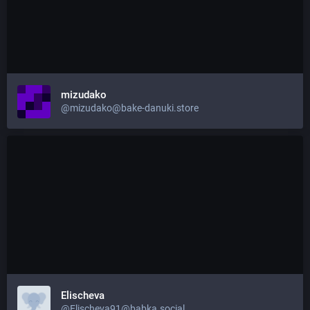
mizudako
@mizudako@bake-danuki.store
Elischeva
@Elischeva91@babka.social