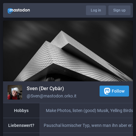
Log in
Sign up
Sven (Der Cybär)
Follow
@Sven@mastodon.orko.it
Hobbys
Make Photos, listen (good) Musik, Yelling Birds
Liebenswert?
Pauschal komischer Typ, wenn man ihn aber erstmal kennt…