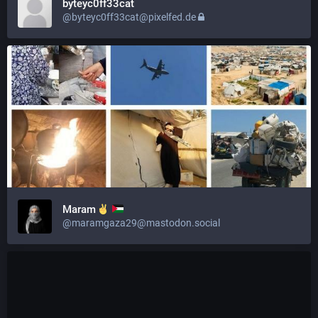
byteyc0ff33cat
@byteyc0ff33cat@pixelfed.de
Maram
@maramgaza29@mastodon.social